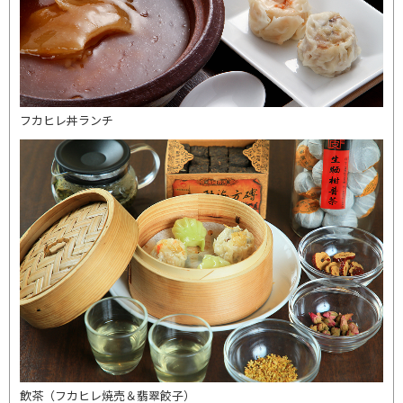
フカヒレ丼ランチ
飲茶（フカヒレ焼売＆翡翠餃子）