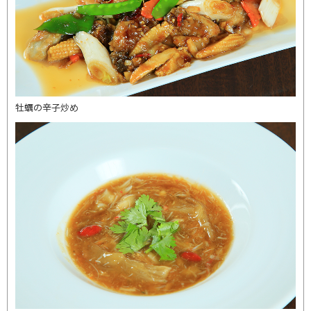
牡蠣の辛子炒め