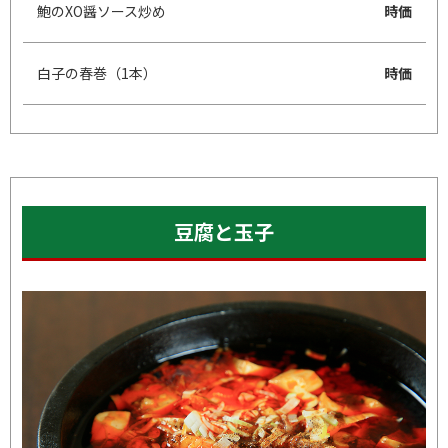
鮑のXO醤ソース炒め
時価
白子の春巻（1本）
時価
豆腐と玉子