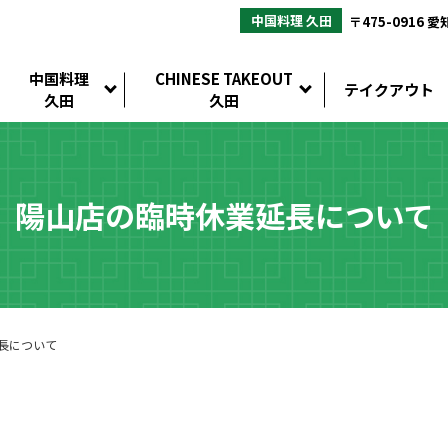
中国料理 久田
〒475-0916 
中国料理
CHINESE TAKEOUT
テイクアウト
久田
久田
陽山店の臨時休業延長について
長について